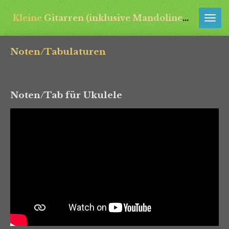
Zum
Kleine
Gitarren (inklusive Mandolinen) aus aller Welt
Hauptinhalt
springen
Noten/Tabulaturen
Noten/Tab für Ukulele