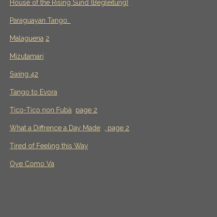
House of the Rising Sund (Begleitung)
Paraguayan Tango.
Malaguena
2
Mizutamari
Swing 42
Tango to Evora
Tico-Tico non Fubà
page 2
What a Diffrence a Day Made
,
page 2
Tired of Feeling this Way
Oye Como Va