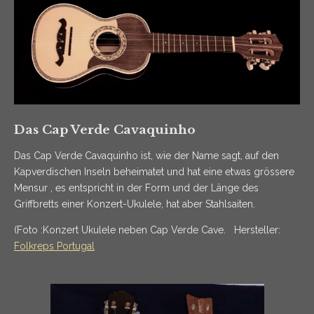
Das Cap Verde Cavaquinho
Das Cap Verde Cavaquinho ist, wie der Name sagt, auf den
Kapverdischen Inseln beheimatet und hat eine etwas grössere
Mensur , es entspricht in der Form und der Länge des
Griffbretts einer Konzert-Ukulele, hat aber Stahlsaiten.
(Foto :Konzert Ukulele neben Cap Verde Cave. Hersteller:
Folkreps Portugal